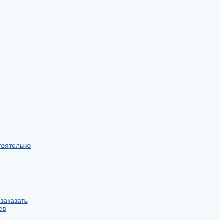
тоятельно
заказать
ев