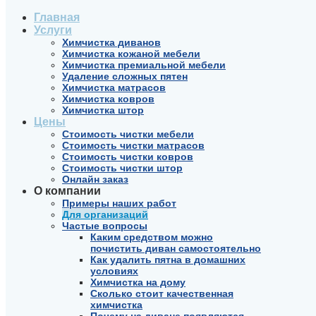
Главная
Услуги
Химчистка диванов
Химчистка кожаной мебели
Химчистка премиальной мебели
Удаление сложных пятен
Химчистка матрасов
Химчистка ковров
Химчистка штор
Цены
Стоимость чистки мебели
Стоимость чистки матрасов
Стоимость чистки ковров
Стоимость чистки штор
Онлайн заказ
О компании
Примеры наших работ
Для организаций
Частые вопросы
Каким средством можно
почистить диван самостоятельно
Как удалить пятна в домашних
условиях
Химчистка на дому
Сколько стоит качественная
химчистка